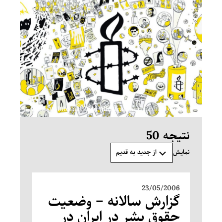
Amnesty International (Illustration Graphfac.com) ©
نتیجه 50
از جدید به قدیم
نمایش
23/05/2006
گزارش سالانه – وضعیت
حقوق بشر در ایران در