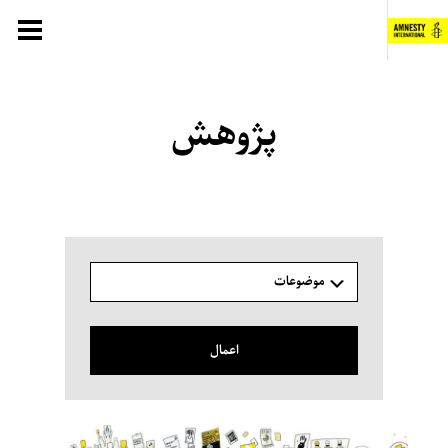
فتن
ه
حتوا
پژوهش
موضوعات
اعمال