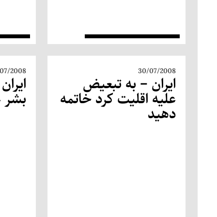
07/2008
30/07/2008
ایران – به تبعیض
ایران
علیه اقلیت كرد خاتمه
بشر ع
دهید