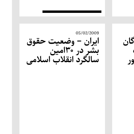
05/02/2009
گان
ایران – وضعیت حقوق
بشر در ۳۰امین
ر
سالگرد انقلاب اسلامی