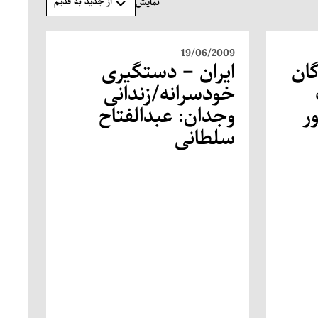
از جدید به قدیم
نمایش
19/06/2009
گان
ایران – دستگیری
خودسرانه/زندانی
ر
وجدان: عبدالفتاح
سلطانی