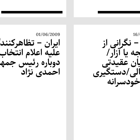
01/06/2009
16
– نگرانی از
ایران – تظاهرکنند
 یا آزار/
علیه اعلام انتخاب
یان عقیدتی
دوباره رئیس جمهو
الی/دستگیری
احمدی نژاد
ودسرانه